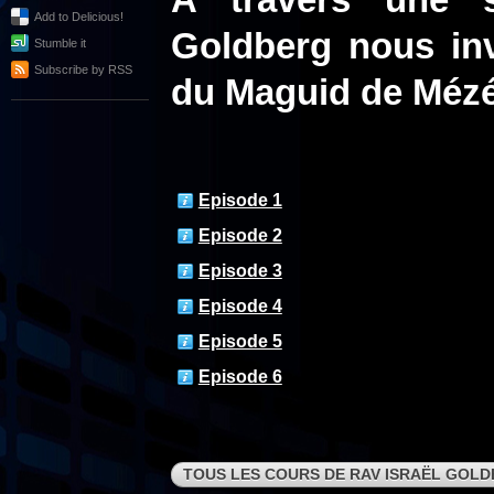
A travers une s
Add to Delicious!
Goldberg nous inv
Stumble it
Subscribe by RSS
du Maguid de Mézé
Episode 1
Episode 2
Episode 3
Episode 4
Episode 5
Episode 6
TOUS LES COURS DE RAV ISRAËL GOL