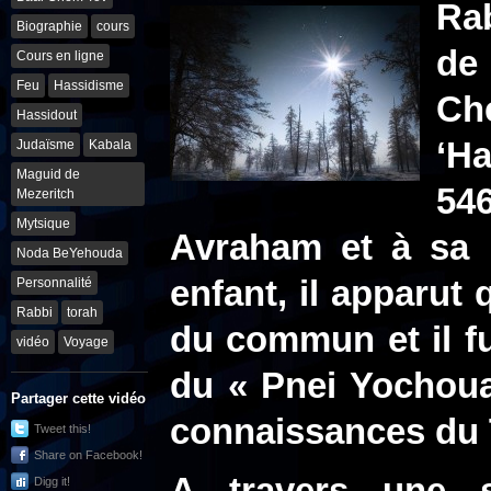
Ra
Biographie
cours
de
Cours en ligne
Feu
Hassidisme
Ch
Hassidout
‘Ha
Judaïsme
Kabala
Maguid de
54
Mezeritch
Mytsique
Avraham et à sa 
Noda BeYehouda
enfant, il apparut 
Personnalité
Rabbi
torah
du commun et il f
vidéo
Voyage
du « Pnei Yochoua
Partager cette vidéo
connaissances du
Tweet this!
Share on Facebook!
Digg it!