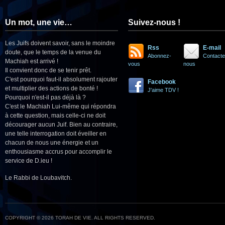
Un mot, une vie…
Suivez-nous !
Les Juifs doivent savoir, sans le moindre
Rss
E-mail
doute, que le temps de la venue du
Abonnez-
Contacte
Machiah est arrivé !
vous
nous
Il convient donc de se tenir prêt.
C'est pourquoi faut-il absolument rajouter
Facebook
et multiplier des actions de bonté !
J'aime TDV !
Pourquoi n'est-il pas déjà là ?
C'est le Machiah Lui-même qui répondra
à cette question, mais celle-ci ne doit
décourager aucun Juif. Bien au contraire,
une telle interrogation doit éveiller en
chacun de nous une énergie et un
enthousiasme accrus pour accomplir le
service de D.ieu !
Le Rabbi de Loubavitch.
COPYRIGHT © 2026 TORAH DE VIE. ALL RIGHTS RESERVED.