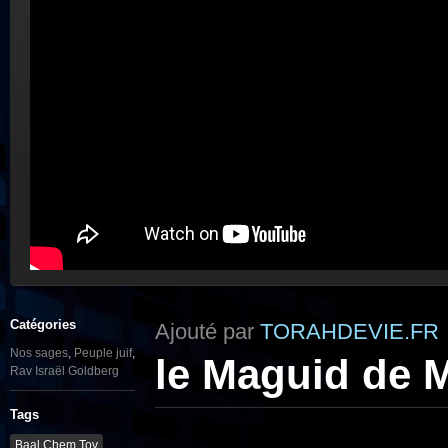
Catégories
Ajouté par
TORAHDEVIE.FR
Nos sages
,
Peuple juif
,
le Maguid de M
Rav Israël Goldberg
Tags
Baal Chem Tov