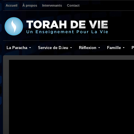
Accueil
À propos
Intervenants
Contact
La Paracha
Service de D.ieu
Réflexion
Famille
P