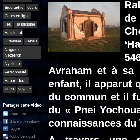
Ra
Biographie
cours
de
Cours en ligne
Feu
Hassidisme
Ch
Hassidout
‘Ha
Judaïsme
Kabala
Maguid de
54
Mezeritch
Mytsique
Avraham et à sa 
Personnalité
enfant, il apparut 
Rabbi
torah
vidéo
Voyage
du commun et il f
Partager cette vidéo
du « Pnei Yochoua
Tweet this!
connaissances du
Share on Facebook!
Digg it!
Add to Delicious!