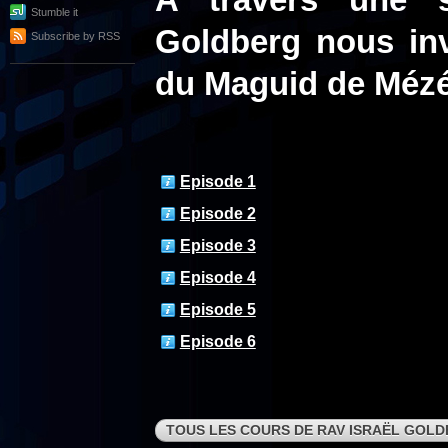
A travers une s
Stumble it
Goldberg nous inv
Subscribe by RSS
du Maguid de Mézé
Episode 1
Episode 2
Episode 3
Episode 4
Episode 5
Episode 6
TOUS LES COURS DE RAV ISRAËL GOL