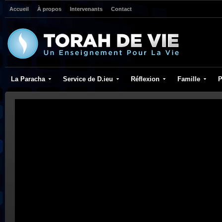
Accueil
À propos
Intervenants
Contact
La Paracha
Service de D.ieu
Réflexion
Famille
P