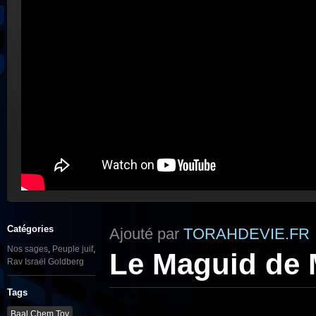
Catégories
Ajouté par
TORAHDEVIE.FR
Nos sages
,
Peuple juif
,
Le Maguid de 
Rav Israël Goldberg
Tags
Baal Chem Tov