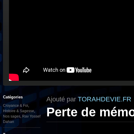
Catégories
Ajouté par
TORAHDEVIE.FR
Croyance & Foi
,
Perte de mémoi
Histoire & Sagesse
,
Nos sages
,
Rav Yossef
Dahan