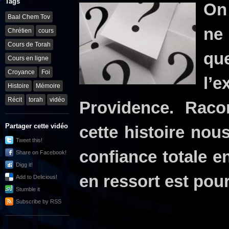
Tags
On 
Baal Chem Tov
ne 
Chrétien
cours
Cours de Torah
qu
Cours en ligne
Croyance
Foi
l’
Histoire
Mémoire
Récit
torah
vidéo
Providence. Raco
Partager cette vidéo
cette histoire nou
Tweet this!
confiance totale en
Share on Facebook!
Digg it!
en ressort est pour
Add to Delicious!
Stumble it
Subscribe by RSS