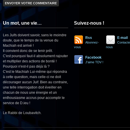
Un mot, une vie…
Suivez-nous !
Les Juifs doivent savoir, sans le moindre
Rss
E-mail
doute, que le temps de la venue du
Abonnez-
Contacte
Machiah est arrivé !
vous
nous
Il convient donc de se tenir prêt.
C'est pourquoi faut-il absolument rajouter
Facebook
et multiplier des actions de bonté !
J'aime TDV !
Pourquoi n'est-il pas déjà là ?
C'est le Machiah Lui-même qui répondra
à cette question, mais celle-ci ne doit
décourager aucun Juif. Bien au contraire,
une telle interrogation doit éveiller en
chacun de nous une énergie et un
enthousiasme accrus pour accomplir le
service de D.ieu !
Le Rabbi de Loubavitch.