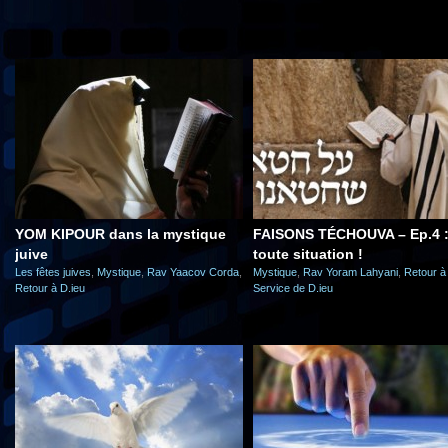
YOM KIPOUR dans la mystique
FAISONS TÉCHOUVA – Ep.4 :
juive
toute situation !
Les fêtes juives
,
Mystique
,
Rav Yaacov Corda
,
Mystique
,
Rav Yoram Lahyani
,
Retour à
Retour à D.ieu
Service de D.ieu