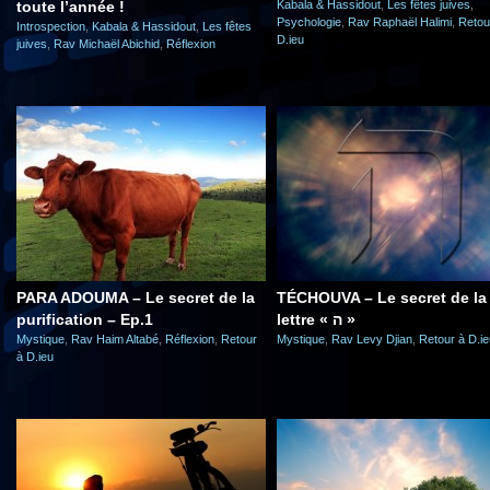
toute l’année !
Kabala & Hassidout
,
Les fêtes juives
,
Psychologie
,
Rav Raphaël Halimi
,
Retou
Introspection
,
Kabala & Hassidout
,
Les fêtes
D.ieu
juives
,
Rav Michaël Abichid
,
Réflexion
PARA ADOUMA – Le secret de la
TÉCHOUVA – Le secret de la
purification – Ep.1
lettre « ה »
Mystique
,
Rav Haim Altabé
,
Réflexion
,
Retour
Mystique
,
Rav Levy Djian
,
Retour à D.ie
à D.ieu