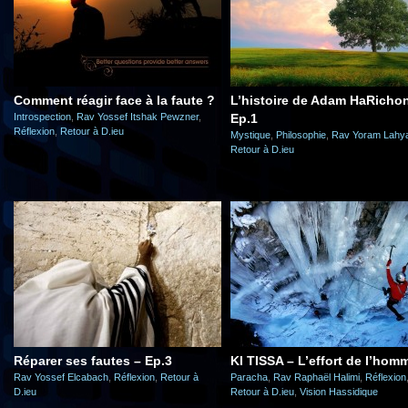
Comment réagir face à la faute ?
L’histoire de Adam HaRicho
Introspection
,
Rav Yossef Itshak Pewzner
,
Ep.1
Réflexion
,
Retour à D.ieu
Mystique
,
Philosophie
,
Rav Yoram Lahya
Retour à D.ieu
Réparer ses fautes – Ep.3
KI TISSA – L’effort de l’hom
Rav Yossef Elcabach
,
Réflexion
,
Retour à
Paracha
,
Rav Raphaël Halimi
,
Réflexion
D.ieu
Retour à D.ieu
,
Vision Hassidique