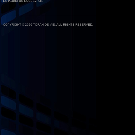
Le Rabbi de Loubavitch.
COPYRIGHT © 2026 TORAH DE VIE. ALL RIGHTS RESERVED.