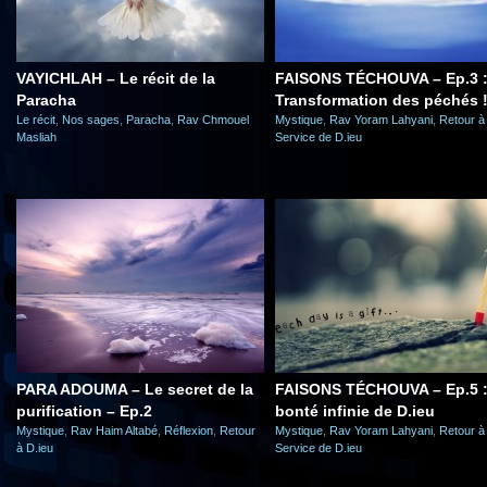
VAYICHLAH – Le récit de la
FAISONS TÉCHOUVA – Ep.3 
Paracha
Transformation des péchés 
Le récit
,
Nos sages
,
Paracha
,
Rav Chmouel
Mystique
,
Rav Yoram Lahyani
,
Retour à
Masliah
Service de D.ieu
PARA ADOUMA – Le secret de la
FAISONS TÉCHOUVA – Ep.5 :
purification – Ep.2
bonté infinie de D.ieu
Mystique
,
Rav Haim Altabé
,
Réflexion
,
Retour
Mystique
,
Rav Yoram Lahyani
,
Retour à
à D.ieu
Service de D.ieu