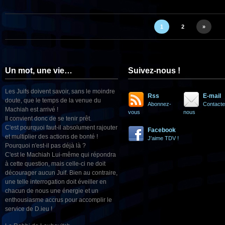
1
2
»
Un mot, une vie…
Suivez-nous !
Les Juifs doivent savoir, sans le moindre
Rss
E-mail
doute, que le temps de la venue du
Abonnez-
Contacte
Machiah est arrivé !
vous
nous
Il convient donc de se tenir prêt.
C'est pourquoi faut-il absolument rajouter
Facebook
et multiplier des actions de bonté !
J'aime TDV !
Pourquoi n'est-il pas déjà là ?
C'est le Machiah Lui-même qui répondra
à cette question, mais celle-ci ne doit
décourager aucun Juif. Bien au contraire,
une telle interrogation doit éveiller en
chacun de nous une énergie et un
enthousiasme accrus pour accomplir le
service de D.ieu !