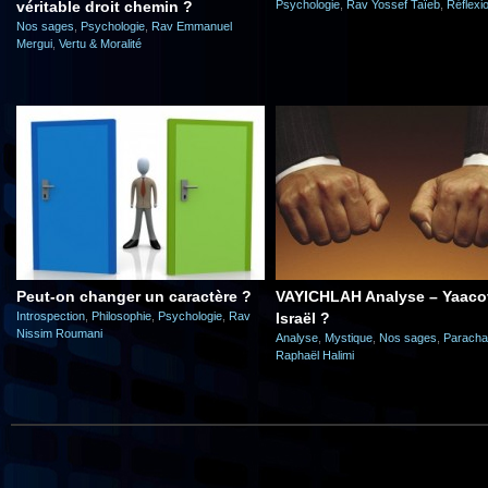
véritable droit chemin ?
Psychologie
,
Rav Yossef Taïeb
,
Réflexi
Nos sages
,
Psychologie
,
Rav Emmanuel
Mergui
,
Vertu & Moralité
Peut-on changer un caractère ?
VAYICHLAH Analyse – Yaaco
Introspection
,
Philosophie
,
Psychologie
,
Rav
Israël ?
Nissim Roumani
Analyse
,
Mystique
,
Nos sages
,
Paracha
Raphaël Halimi