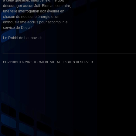
à cette question, mais celle-ci ne doit
décourager aucun Juif. Bien au contraire,
une telle interrogation doit éveiller en
chacun de nous une énergie et un
enthousiasme accrus pour accomplir le
service de D.ieu !
Le Rabbi de Loubavitch.
COPYRIGHT © 2026 TORAH DE VIE. ALL RIGHTS RESERVED.