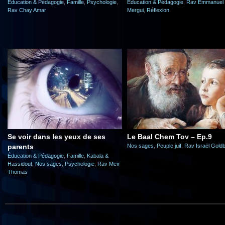
Éducation & Pédagogie
,
Famille
,
Psychologie
,
Éducation & Pédagogie
,
Rav Emmanuel
Rav Chay Amar
Mergui
,
Réflexion
Se voir dans les yeux de ses
Le Baal Chem Tov – Ep.9
parents
Nos sages
,
Peuple juif
,
Rav Israël Gold
Éducation & Pédagogie
,
Famille
,
Kabala &
Hassidout
,
Nos sages
,
Psychologie
,
Rav Meïr
Thomas