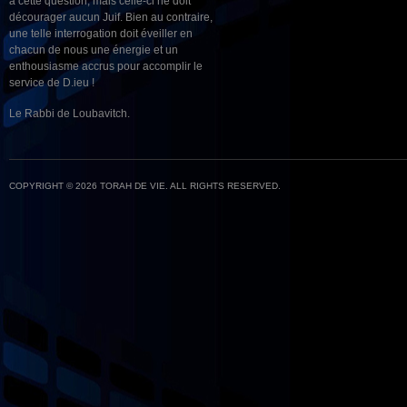
à cette question, mais celle-ci ne doit
décourager aucun Juif. Bien au contraire,
une telle interrogation doit éveiller en
chacun de nous une énergie et un
enthousiasme accrus pour accomplir le
service de D.ieu !
Le Rabbi de Loubavitch.
COPYRIGHT © 2026 TORAH DE VIE. ALL RIGHTS RESERVED.