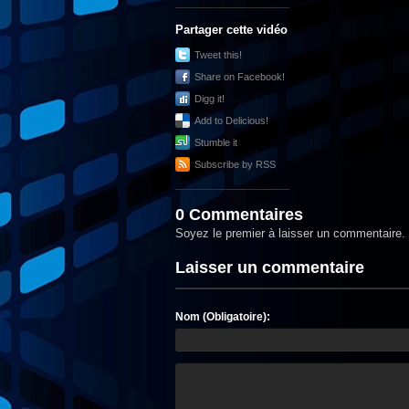
Partager cette vidéo
Tweet this!
Share on Facebook!
Digg it!
Add to Delicious!
Stumble it
Subscribe by RSS
0 Commentaires
Soyez le premier à laisser un commentaire.
Laisser un commentaire
Nom (Obligatoire):