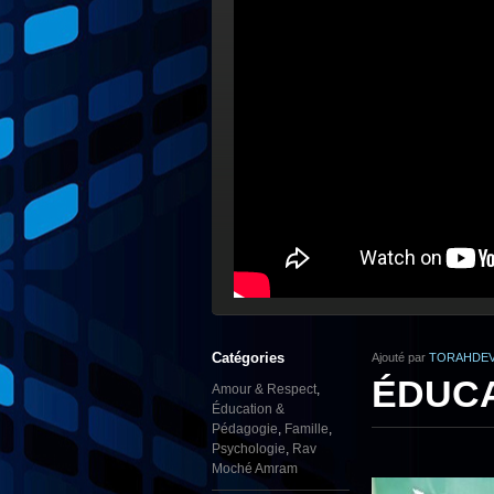
Catégories
Ajouté par
TORAHDEV
ÉDUCAT
Amour & Respect
,
Éducation &
Pédagogie
,
Famille
,
Psychologie
,
Rav
Moché Amram