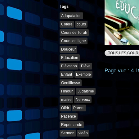
Tags
Adapatation
Colère
cours
Cours de Torah
Cours en ligne
Douceur
TOUS LES COUR
Education
Elévation
Elève
Page vue : 4 1
Enfant
Exemple
Gentillesse
Hinouh
Judaïsme
maitre
Nerveux
Offrir
Parent
Patience
Réprimande
Sermon
vidéo