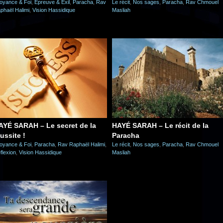
oyance & Foi
,
Epreuve & Exil
,
Paracha
,
Rav
Le récit
,
Nos sages
,
Paracha
,
Rav Chmouel
phaël Halimi
,
Vision Hassidique
Masliah
AYÉ SARAH – Le secret de la
HAYÉ SARAH – Le récit de la
ussite !
Paracha
oyance & Foi
,
Paracha
,
Rav Raphaël Halimi
,
Le récit
,
Nos sages
,
Paracha
,
Rav Chmouel
flexion
,
Vision Hassidique
Masliah