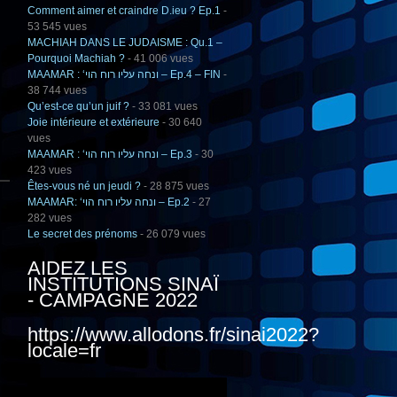
Comment aimer et craindre D.ieu ? Ep.1
-
53 545 vues
MACHIAH DANS LE JUDAISME : Qu.1 –
Pourquoi Machiah ?
- 41 006 vues
MAAMAR : ‘ונחה עליו רוח הוי – Ep.4 – FIN
-
38 744 vues
Qu’est-ce qu’un juif ?
- 33 081 vues
Joie intérieure et extérieure
- 30 640
vues
MAAMAR : ‘ונחה עליו רוח הוי – Ep.3
- 30
423 vues
Êtes-vous né un jeudi ?
- 28 875 vues
MAAMAR: ‘ונחה עליו רוח הוי – Ep.2
- 27
282 vues
Le secret des prénoms
- 26 079 vues
AIDEZ LES
INSTITUTIONS SINAÏ
- CAMPAGNE 2022
https://www.allodons.fr/sinai2022?
locale=fr