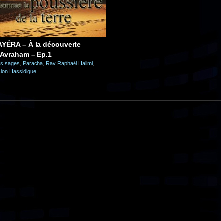
AYÉRA – À la découverte
’Avraham – Ep.1
s sages
,
Paracha
,
Rav Raphaël Halimi
,
sion Hassidique