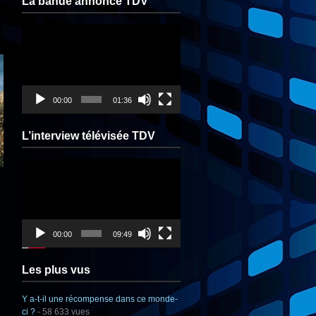
La bande annonce TDV
Lecteur
vidéo
00:00
01:36
L’interview télévisée TDV
Lecteur
vidéo
00:00
09:49
Les plus vus
Y a-t-il une récompense dans ce monde-
ci ?
- 58 633 vues