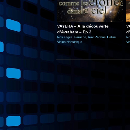
VAYÉRA – À la découverte
V
d’Avraham – Ep.2
d
Nos sages
,
Paracha
,
Rav Raphaël Halimi
,
No
Vision Hassidique
Vi