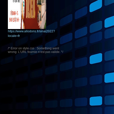
https://www.allodons.fr/sinai2022?
locale=fr
/* Error on style.css : Something went
wrong: L’URL fournie n’est pas valide. */