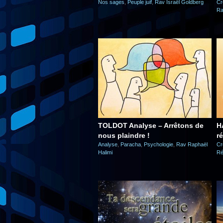
Nos sages
,
Peuple juif
,
Rav Israël Goldberg
Cr
Ra
TOLDOT Analyse – Arrêtons de
H
nous plaindre !
ré
Analyse
,
Paracha
,
Psychologie
,
Rav Raphaël
Cr
Halimi
Ré