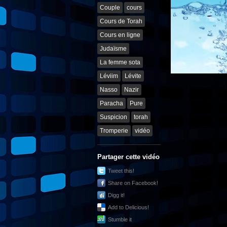
Couple
cours
Cours de Torah
Cours en ligne
Judaïsme
La femme sota
Léviim
Lévite
Nasso
Nazir
Paracha
Pure
Suspicion
torah
Tromperie
vidéo
Partager cette vidéo
Tweet this!
Share on Facebook!
Digg it!
Add to Delicious!
Stumble it