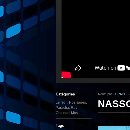
Catégories
Ajouté par
TORAHDEV
NASSO 
Le récit
,
Nos sages
,
Paracha
,
Rav
Chmouel Masliah
Tags