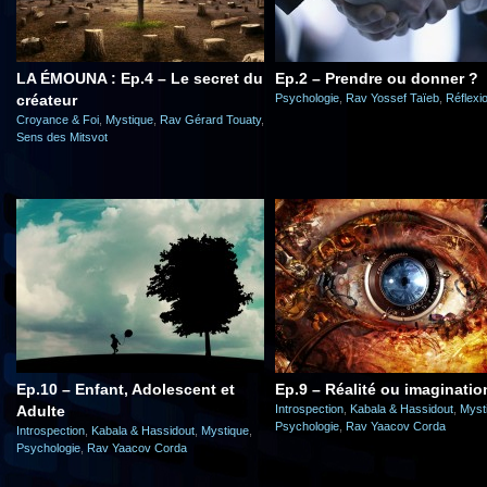
LA ÉMOUNA : Ep.4 – Le secret du
Ep.2 – Prendre ou donner ?
créateur
Psychologie
,
Rav Yossef Taïeb
,
Réflexi
Croyance & Foi
,
Mystique
,
Rav Gérard Touaty
,
Sens des Mitsvot
Ep.10 – Enfant, Adolescent et
Ep.9 – Réalité ou imaginatio
Adulte
Introspection
,
Kabala & Hassidout
,
Myst
Psychologie
,
Rav Yaacov Corda
Introspection
,
Kabala & Hassidout
,
Mystique
,
Psychologie
,
Rav Yaacov Corda