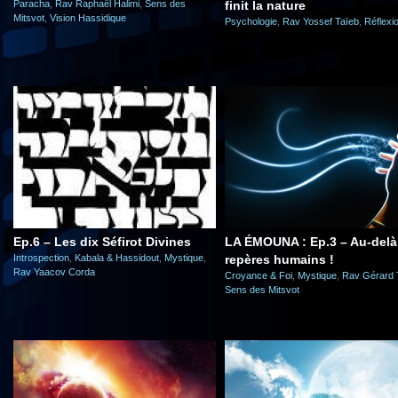
Paracha
,
Rav Raphaël Halimi
,
Sens des
finit la nature
Mitsvot
,
Vision Hassidique
Psychologie
,
Rav Yossef Taïeb
,
Réflexi
Ep.6 – Les dix Séfirot Divines
LA ÉMOUNA : Ep.3 – Au-delà
Introspection
,
Kabala & Hassidout
,
Mystique
,
repères humains !
Rav Yaacov Corda
Croyance & Foi
,
Mystique
,
Rav Gérard 
Sens des Mitsvot