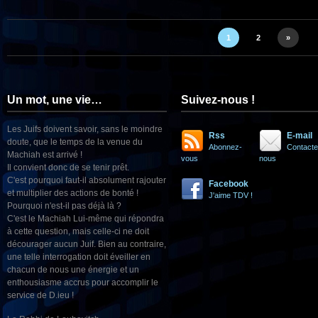
1
2
»
Un mot, une vie…
Suivez-nous !
Les Juifs doivent savoir, sans le moindre
Rss
E-mail
doute, que le temps de la venue du
Abonnez-
Contacte
Machiah est arrivé !
vous
nous
Il convient donc de se tenir prêt.
C'est pourquoi faut-il absolument rajouter
Facebook
et multiplier des actions de bonté !
J'aime TDV !
Pourquoi n'est-il pas déjà là ?
C'est le Machiah Lui-même qui répondra
à cette question, mais celle-ci ne doit
décourager aucun Juif. Bien au contraire,
une telle interrogation doit éveiller en
chacun de nous une énergie et un
enthousiasme accrus pour accomplir le
service de D.ieu !