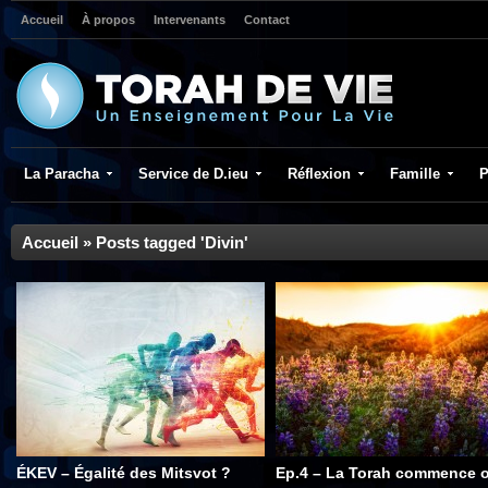
Accueil
À propos
Intervenants
Contact
La Paracha
Service de D.ieu
Réflexion
Famille
P
Accueil
»
Posts tagged 'Divin'
ÉKEV – Égalité des Mitsvot ?
Ep.4 – La Torah commence 