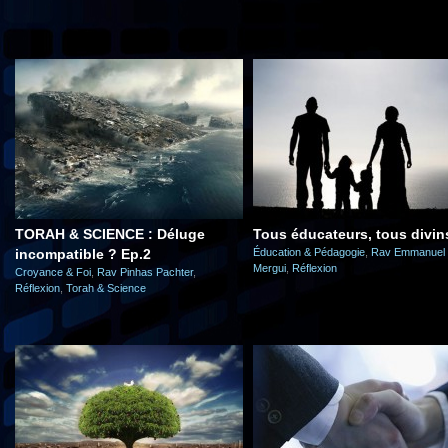
TORAH & SCIENCE : Déluge
Tous éducateurs, tous divin
incompatible ? Ep.2
Éducation & Pédagogie
,
Rav Emmanuel
Mergui
,
Réflexion
Croyance & Foi
,
Rav Pinhas Pachter
,
Réflexion
,
Torah & Science