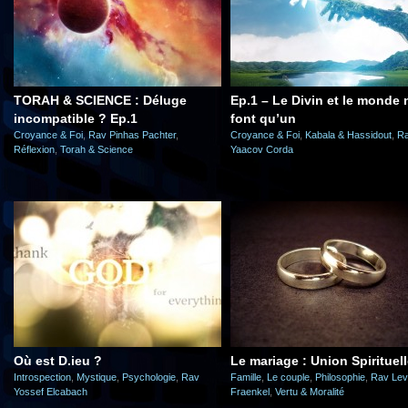
TORAH & SCIENCE : Déluge
Ep.1 – Le Divin et le monde 
incompatible ? Ep.1
font qu’un
Croyance & Foi
,
Rav Pinhas Pachter
,
Croyance & Foi
,
Kabala & Hassidout
,
R
Réflexion
,
Torah & Science
Yaacov Corda
Où est D.ieu ?
Le mariage : Union Spirituell
Introspection
,
Mystique
,
Psychologie
,
Rav
Famille
,
Le couple
,
Philosophie
,
Rav Lev
Yossef Elcabach
Fraenkel
,
Vertu & Moralité