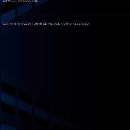
Le Rabbi de Loubavitch.
COPYRIGHT © 2026 TORAH DE VIE. ALL RIGHTS RESERVED.