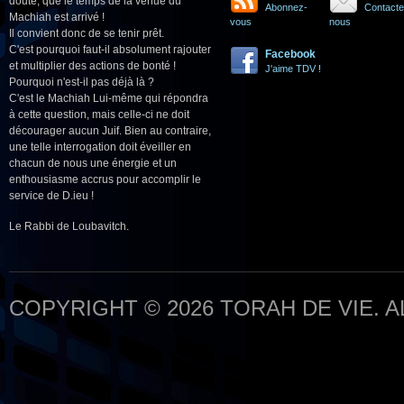
doute, que le temps de la venue du
Abonnez-
Contacte
Machiah est arrivé !
vous
nous
Il convient donc de se tenir prêt.
C'est pourquoi faut-il absolument rajouter
Facebook
et multiplier des actions de bonté !
J'aime TDV !
Pourquoi n'est-il pas déjà là ?
C'est le Machiah Lui-même qui répondra
à cette question, mais celle-ci ne doit
décourager aucun Juif. Bien au contraire,
une telle interrogation doit éveiller en
chacun de nous une énergie et un
enthousiasme accrus pour accomplir le
service de D.ieu !
Le Rabbi de Loubavitch.
COPYRIGHT © 2026 TORAH DE VIE. 