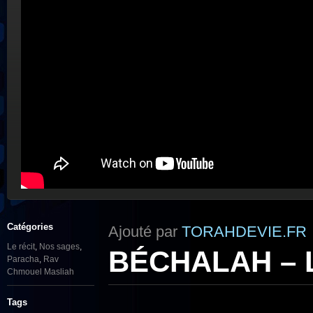
Catégories
Ajouté par
TORAHDEVIE.FR
Le récit
,
Nos sages
,
BÉCHALAH – Le
Paracha
,
Rav
Chmouel Masliah
Tags