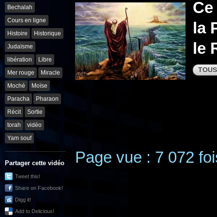
Ce
Bechalah
Cours en ligne
la 
Histoire
Historique
le 
Judaïsme
libération
Libre
TOUS
Mer rouge
Miracle
Moché
Moïse
Paracha
Pharaon
Récit
Sortie
torah
vidéo
Yam souf
Page vue : 7 072 foi
Partager cette vidéo
Tweet this!
Share on Facebook!
Digg it!
Add to Delicious!