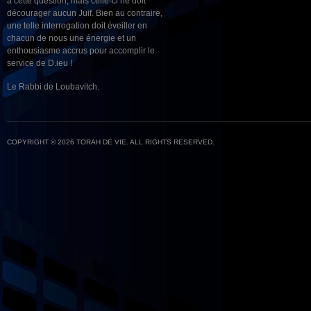
à cette question, mais celle-ci ne doit
décourager aucun Juif. Bien au contraire,
une telle interrogation doit éveiller en
chacun de nous une énergie et un
enthousiasme accrus pour accomplir le
service de D.ieu !
Le Rabbi de Loubavitch.
COPYRIGHT © 2026 TORAH DE VIE. ALL RIGHTS RESERVED.