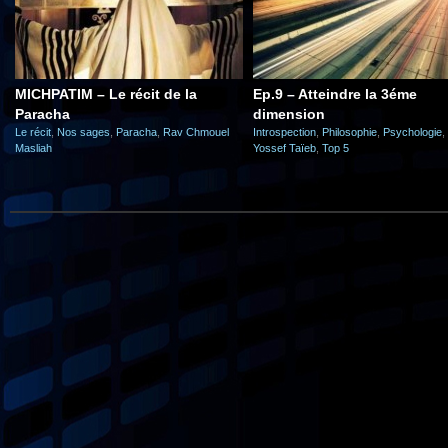
MICHPATIM – Le récit de la
Ep.9 – Atteindre la 3éme
Paracha
dimension
Le récit
,
Nos sages
,
Paracha
,
Rav Chmouel
Introspection
,
Philosophie
,
Psychologie
,
Masliah
Yossef Taïeb
,
Top 5