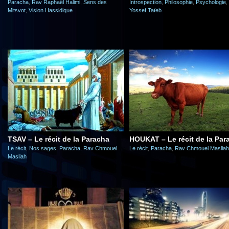
Paracha
,
Rav Raphaël Halimi
,
Sens des
Introspection
,
Philosophie
,
Psychologie
,
Mitsvot
,
Vision Hassidique
Yossef Taïeb
TSAV – Le récit de la Paracha
HOUKAT – Le récit de la Par
Le récit
,
Nos sages
,
Paracha
,
Rav Chmouel
Le récit
,
Paracha
,
Rav Chmouel Masliah
Masliah