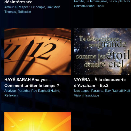
désintéressée
Famille
,
La femme juive
,
Le couple
,
Rav
Chimon Ariche
,
Top 5
Amour & Respect
,
Le couple
,
Rav Meïr
Thomas
,
Réflexion
HAYÉ SARAH Analyse –
VAYÉRA – À la découverte
Comment arrêter le temps ?
d’Avraham – Ep.2
Analyse
,
Paracha
,
Rav Raphaël Halimi
,
Nos sages
,
Paracha
,
Rav Raphaël Hali
Réflexion
Vision Hassidique