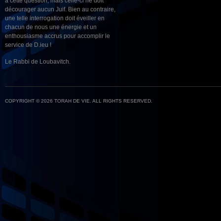
à cette question, mais celle-ci ne doit
décourager aucun Juif. Bien au contraire,
une telle interrogation doit éveiller en
chacun de nous une énergie et un
enthousiasme accrus pour accomplir le
service de D.ieu !
Le Rabbi de Loubavitch.
COPYRIGHT © 2026 TORAH DE VIE. ALL RIGHTS RESERVED.