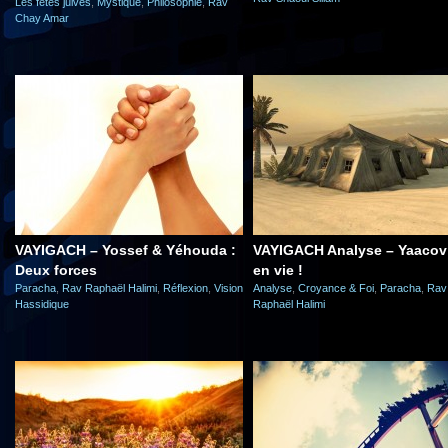
Les fêtes juives
,
Mystique
,
Philosophie
,
Rav
Chay Amar
VAYIGACH – Yossef & Yéhouda :
VAYIGACH Analyse – Yaacov
Deux forces
en vie !
Paracha
,
Rav Raphaël Halimi
,
Réflexion
,
Vision
Analyse
,
Croyance & Foi
,
Paracha
,
Rav
Hassidique
Raphaël Halimi