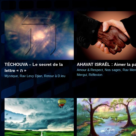
TÉCHOUVA – Le secret de la
AHAVAT ISRAËL : Aimer la p
lettre « ה »
Amour & Respect
,
Nos sages
,
Rav Men
Mergui
,
Réflexion
Mystique
,
Rav Levy Djian
,
Retour à D.ieu