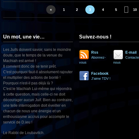
«
1
2
3
4
5
10
Un mot, une vie…
Suivez-nous !
Les Juifs doivent savoir, sans le moindre
Rss
E-mail
doute, que le temps de la venue du
Abonnez-
Contacte
Machiah est arrivé !
vous
nous
Il convient donc de se tenir prêt.
C'est pourquoi faut-il absolument rajouter
Facebook
et multiplier des actions de bonté !
J'aime TDV !
Pourquoi n'est-il pas déjà là ?
C'est le Machiah Lui-même qui répondra
à cette question, mais celle-ci ne doit
décourager aucun Juif. Bien au contraire,
une telle interrogation doit éveiller en
chacun de nous une énergie et un
enthousiasme accrus pour accomplir le
service de D.ieu !
Le Rabbi de Loubavitch.