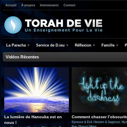
Accueil
À propos
Intervenants
Contact
La Paracha
Service de D.ieu
Réflexion
Famille
P
Vidéos Récentes
La lumière de Hanouka est en
Comment chasser l’obscurit
nous !
Epreuve & Exil
,
Histoire & Sagesse
,
Mys
Rav Shaoul Sillam