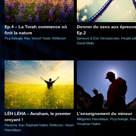
Ep.4 – La Torah commence où
Donner du sens aux épreuve
finit la nature
Ep.2
Psychologie
,
Rav Yossef Taïeb
,
Réflexion
Epreuve & Exil
,
Introspection
,
Peuple juif
David Melki
LÉH LÉHA – Avraham, le premier
L’enseignement du mineur
croyant !
Allégories Hassidique
,
Psychologie
,
Rav
Yonathan Halimi
Paracha
,
Rav Raphaël Halimi
,
Réflexion
,
Vision
Hassidique