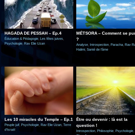
HAGADA DE PESSAH – Ep.4
MÉTSORA – Comment se puri
Éducation & Pédagogie
,
Les fêtes juives
,
?
Psychologie
,
Rav Elie Uzan
Analyse
,
Introspection
,
Paracha
,
Rav R
Halimi
,
Santé de l'âme
Les 10 miracles du Temple – Ep.1
Être ou devenir : là est la
Peuple juif
,
Psychologie
,
Rav Elie Uzan
,
Terre
question !
d'Israël
Introspection
,
Philosophie
,
Psychologie
,