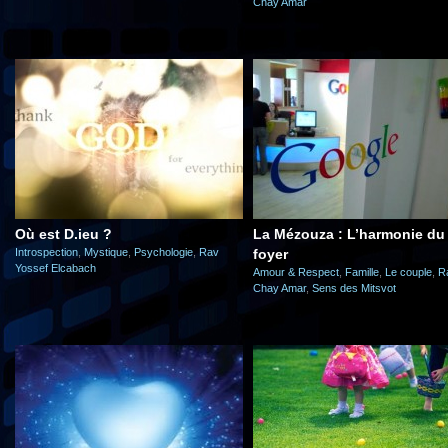
Chay Amar
Où est D.ieu ?
La Mézouza : L’harmonie du
Introspection
,
Mystique
,
Psychologie
,
Rav
foyer
Yossef Elcabach
Amour & Respect
,
Famille
,
Le couple
,
R
Chay Amar
,
Sens des Mitsvot