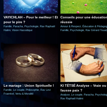
VAYICHLAH – Pour le meilleur ! Et
Conseils pour une éducatio
pour le pire ?
réussie
Famille
,
Paracha
,
Psychologie
,
Rav Raphaël
Amour & Respect
,
Éducation & Pédagog
Halimi
,
Vision Hassidique
Famille
,
Psychologie
,
Rav Gérard Touat
Le mariage : Union Spirituelle !
KI TÉTSÉ Analyse – Vraie ou
Famille
,
Le couple
,
Philosophie
,
Rav Levi
fausse paix ?
Fraenkel
,
Vertu & Moralité
Analyse
,
Le couple
,
Paracha
,
Psycholog
Rav Raphaël Halimi