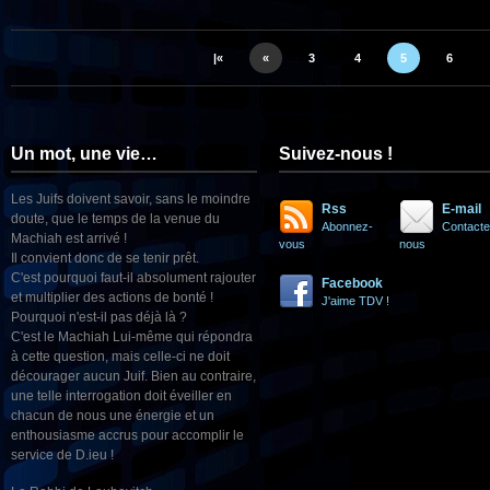
|«
«
3
4
5
6
Un mot, une vie…
Suivez-nous !
Les Juifs doivent savoir, sans le moindre
Rss
E-mail
doute, que le temps de la venue du
Abonnez-
Contacte
Machiah est arrivé !
vous
nous
Il convient donc de se tenir prêt.
C'est pourquoi faut-il absolument rajouter
Facebook
et multiplier des actions de bonté !
J'aime TDV !
Pourquoi n'est-il pas déjà là ?
C'est le Machiah Lui-même qui répondra
à cette question, mais celle-ci ne doit
décourager aucun Juif. Bien au contraire,
une telle interrogation doit éveiller en
chacun de nous une énergie et un
enthousiasme accrus pour accomplir le
service de D.ieu !