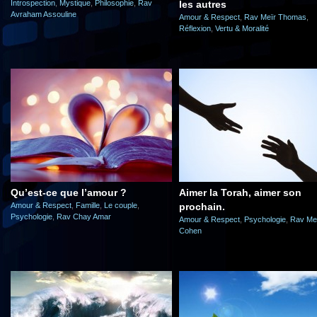
Introspection
,
Mystique
,
Philosophie
,
Rav
les autres
Avraham Assouline
Amour & Respect
,
Rav Meïr Thomas
,
Réflexion
,
Vertu & Moralité
Qu’est-ce que l’amour ?
Aimer la Torah, aimer son
Amour & Respect
,
Famille
,
Le couple
,
prochain.
Psychologie
,
Rav Chay Amar
Amour & Respect
,
Psychologie
,
Rav Me
Cohen