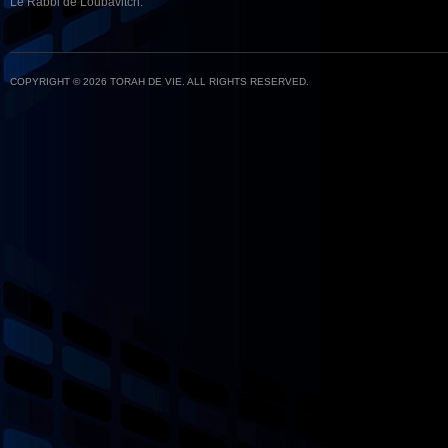
Le Rabbi de Loubavitch.
COPYRIGHT © 2026 TORAH DE VIE. ALL RIGHTS RESERVED.